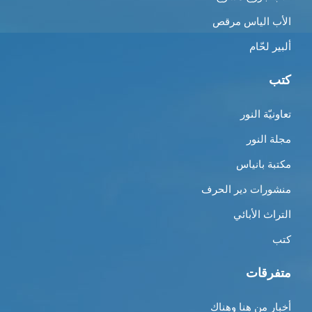
الأب الياس مرقص
ألبير لحّام
كتب
تعاونيّة النور
مجلة النور
مكتبة بانياس
منشورات دير الحرف
التراث الأبائي
كتب
متفرقات
أخبار من هنا وهناك