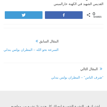
القديس الشهيد في الكهنة خارالمبس
0
Tweet
Share
SHARES
المقال السابق
السرعة نحو الله – المطران بولس بندلي
المقال التالي
“صَرف الناس” – المطران بولس بندلي
إشترك في النشرة الشهرية ليصلك كل جديد تمّ نشره من مواضيع