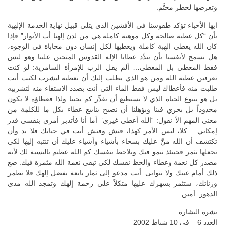
وتعرضها لخطر محتَّم.
ايها الأحباء تؤكد طقوسنا في الأفشين الذي يتلى قبيل نهاية الخدمة الإلهية
بأن “كل عطية صالحة وكل موهبة كاملة هي من لدن إلهنا أب الأنوار” فإذا
كان الله يعطي الهبة كاملة ويعطيها لكل إنسان دون محاباة في الوجوه،
هل نسمح لأنفسنا بأن نبدِّد عطايا الإله القدوس المتحنن علينا وهو ليس
فقط المعطي بل المعطى… ألم يقل الرب للإمرأة السامرية: لو كنت
تعرفين عطية الله ومن هو الذي يطلب إليك أن تعطيه ليشرب لكنت أنت
طلبت منه فأعطاك ليس فقط الماء التي أنت بصدد الاستقاء منه لتشربيه
بل هو ينبوع الحياة الذي لا نستطيع أن نقدِّر كم يحبنا ولذا فعطاؤه لا يكون
محدوداً بل يجري فينا ويؤهلنا أن نصبح ينابيع عطاء بكل ما للكلمة من
معنى المهم الاّ نقول: “الله أعطى غيري” أما أنا فأتدبر أمري بنفسي قدر
إمكاني… كلا، ليس الأمر كهذا، فتش وفتش أنت في حياتك فلا بد وأن
تكتشف أن الله منَّ عليك بسخاء بأشياء وأشياء عليك أن تنتبه إليها لكي
تجعلها تثمر فحينئذ تنمو فيك وتلاحظ بنفسك كم الله عظيم بالنسبة لك لأنه
مصدر كل نعمة وعطاء والحظ نفسك لكي تبقى نعمة الله مثمرة فيك. ضع
ذلك أمام عينك ولا تتوانى. أنت مدعو إلى ثمار يانعة بفضل إلهك فلا تطمر
وزناتك، ستثمر بسهرك عليها متكلاً على رحمة إلهك وتمجد الله مدى
الدهور. آمين.
نشرة البشارة
العدد 6 – في 10 شباط 2002