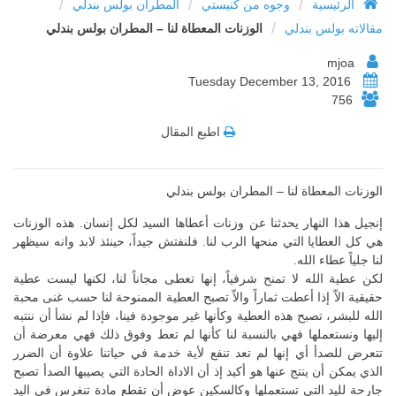
/
/
/
الرئيسية
وجوه من كنيستي
المطران بولس بندلي
/
مقالاته بولس بندلي
الوزنات المعطاة لنا – المطران بولس بندلي
mjoa
Tuesday December 13, 2016
756
اطبع المقال
الوزنات المعطاة لنا – المطران بولس بندلي
إنجيل هذا النهار يحدثنا عن وزنات أعطاها السيد لكل إنسان. هذه الوزنات
هي كل العطايا التي منحها الرب لنا. فلنفتش جيداً، حينئذ لابد وانه سيظهر
لنا جلياً عطاء الله.
لكن عطية الله لا تمنح شرفياً، إنها تعطى مجاناً لنا، لكنها ليست عطية
حقيقية الاّ إذا أعطت ثماراً والاّ تصبح العطية الممنوحة لنا حسب غنى محبة
الله للبشر، تصبح هذه العطية وكأنها غير موجودة فينا، فإذا لم نشأ أن ننتبه
إليها ونستعملها فهي بالنسبة لنا كأنها لم تعط وفوق ذلك فهي معرضة أن
تتعرض للصدأ أي إنها لم تعد تنفع لأية خدمة في حياتنا علاوة أن الضرر
الذي يمكن أن ينتج عنها هو أكيد إذ أن الاداة الحادة التي يصيبها الصدأ تصبح
جارحة لليد التي تستعملها وكالسكين عوض أن تقطع مادة تنغرس في اليد