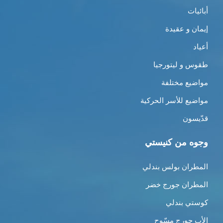
أبائيات
إيمان و عقيدة
أعياد
طقوس و ليتورجيا
مواضيع مختلفة
مواضيع للأسر الحركية
قدّيسون
وجوه من كنيستي
المطران بولس بندلي
المطران جورج خضر
كوستي بندلي
الأب جورج مسّوح