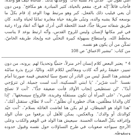
فأجاب قائلاً:”إنّه فرح، مفعم بالحياة، كثير المبادرة. هو مكافح”. ومن دون
أن يعي فيليب ذلك بالفعل، كبر وهو مرتبط بهذا الوعد إذ قام بكلّ ما
بوسعه كيلا يشبه والده، وتبنّى طريقة حياة مغايرة تمامًا لحياة والده. كان
طريق شفائه سريعًا جدًّا، فمنذ اللحظة التي أدرك فيها أنّه انقاد وراء رغبة
في غير مكانها لإنسان وليس للروح القدس، وأنّه ارتبط بوعد لا يناسب
مخطّط الله، واستطاع بسهولة كبيرة التخلّي عنه وإيجاد طريقه الخاصّ،
تمكّن من أن يكون هو نفسه.
من كتاب: “تبشير الاعماق” ص 108
——————————————————————————————–
4 * يعتبر البعض كلام إنسان آخر منزلاً، حتميًّا وتحديدًا لهم. يرونه، من دون
تمييز، حقيقةً رغم أنّه كاذب ومعاكس لكلام الله. وتاليًا، تزرع بذرة سامّة
فينتشر هذا السمّ. ليس من النادر أن تصبح سببًا لتخفيض قيمة صورتنا أمام
نفسنا: “أنت شرّير”، “يا ابنتي المسكينة، أنت لست جميلة. لن تتزوّجي
أبدًا”، “لن تستطيعي إنجاب الأولاد فأنت ضعيفة جدًّا”، “أنت لا تصلح
لشيء”، “على المرأة أن تكون مستقلّة وفريدة، فالزواج سيسحقها”، “إذا
كان والدانا مطلّقين، هناك خطورة أن نطلّق”، “أنت لا تطاق، ستقتل أمّك”،
“هذا الولد هو الشيطان، لو لم يكن هنا لعاشت العائلة بسلام”، “أنت جيّد
كوالدتك أو والدك”. وبالعكس، يمكن للأهل أن يرفعوا من شأن الولد
وإغراقه بكلّ الصفات الحسنة. سيعيش هذا الولد في الوهم والكذب وعلى
الأرجح سيواجه صعوبات في طرح التساؤلات حول نفسه وقبول حدوده
وسقوطه.