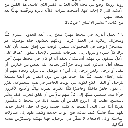
رويدًا رويدًا، وضع في محبّة الآب العذاب الكبير الذي عاشه، هذا القلق من
الأسئلة التي لا إجابة عنها. أصبحت فترات الكآبة نادرة وتوقّفت نهائيًّا بعد
بضعة أشهر.
من كتاب: ” تبشير الاعماق ” ص 132
——————————————————————————————–
8 * يعمل أندريه في محيط مهنيّ مبدع إلى أبعد الحدود، ملتزم كلّيًّا
ومتحرّك. زملاؤه في العمل كرماء ولكنّهم يعيشون حياة فوضويّة. هو
المسيحيّ الوحيد في المجموعة. يمضي الوقت في إقناع نفسه بأنّ عليه
ترك كلّ شيء والنزول إلى الطرقات للتبشير بالإنجيل فيقول: “هناك على
الأقلّ ستكون لي مهمّة أساسيّة”. يعتقد أنّه لو كان في محيط مهنيّ آخر،
يشغله أقلّ، سيكون لديه وقت حرّ أكثر لخدمة الله. يعيش بين خيارين، أن
يبقى أو يرحل، ولكن يرحل إلى أين؟ لا يتوصّل إلى قرار، وفجأة يفهم أنّ
عليه إعطاء نفسه كلّيًّا هنا، حيث هو، من دون انتظار. هو أيضًا مستعدّ
للرحيل أو البقاء. لكن لكونه في الوقت الحاضر في هذه المجموعة، يقرّر
أن يكون جاهزًا داخليًّا وحاضرًا كلّيًّا. تغيّرت نظرته نهائيًّا وأصبح الآخرون
جزءًا منه. فيمسي متنبّهًا إلى كلّ منهم بدلاً من أن يقلق ليعرف كيف يبشّر
بالمسيح. يطلب إلى الروح القدس أن يعلّمه ذلك في محيط لا يتكلّمون
تقريبًا أبدًا على الله. أعطيت له كلمة جديدة وفتح له حقل اختبار جديد.
يفهم شيئًا فشيئًا كيف يمكنه فتح أبواب جديدة وكيف يقود إلى تساؤلات
أساسيّة وإلى الإصغاء. لا يفكّر في الرحيل، فهنا مهمّته وسيكرّس نفسه
كلّيًّا لها.