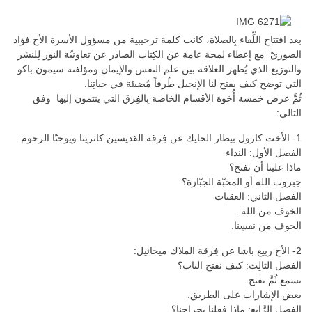
بعد افتتاح اللِّقاء بِالصلاة، كانت كلمة ترحيبية من مسؤول الأسرة الأخ فؤاد
الصوريّ مع إعطاء لمحة عامة عن الكِتاب الصادر عن تعاونيّة النور لِلنشر
والتوزيع الذي يُظهر العلاقة بين علم النفس والإيمان ومؤلفته سيمون باكو
التي توضح كيف يفتح لنا الإنجيل طُرقاً مُضيئة في حياتِنا.
ثُمَّ عرض خمسة أُخوة الأقسام الخاصة بِالفِرق التي ينتمون إليها وفق
التالي:
1- الأخت كارول بيطار الحايك عن فِرقة القديسين كاترينا ويوحنّا الرحوم:
الفصل الأول: النداء
ماذا علينا أن نفتح؟
جبروت الله أو المحبّة الجبّارة؟
الفصل الثاني: العقبات
الخوف من الله.
الخوف من نفسِنا.
2- الأخ ربيع باشا عن فِرقة الملاك ميخائيل:
الفصل الثالِث: كيف نفتح الباب؟
نسمع ثُمَّ نفتح.
بعض الإشارات على الطريق.
الفصل الرَّابِع: ماذا فعلنا بِجراحنا؟