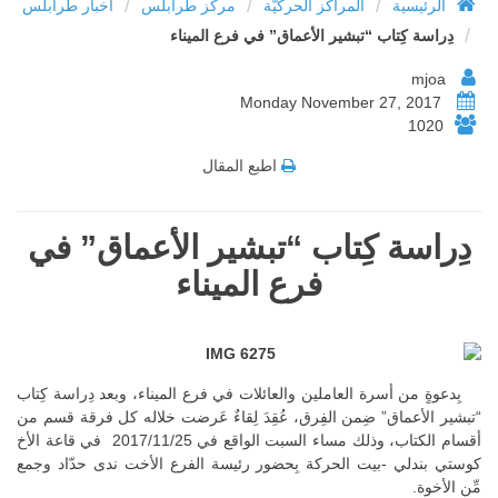
/
/
/
الرئيسية
المراكز الحركيّة
مركز طرابلس
أخبار طرابلس
/
دِراسة كِتاب “تبشير الأعماق” في فرع الميناء
mjoa
Monday November 27, 2017
1020
اطبع المقال
دِراسة كِتاب “تبشير الأعماق” في
فرع الميناء
بِدعوةٍ من أسرة العاملين والعائلات في فرع الميناء، وبعد دِراسة كِتاب
“تبشير الأعماق” ضِمن الفِرق، عُقِدَ لِقاءٌ عَرضت خلاله كل فرقة قسم من
أقسام الكتاب، وذلك مساء السبت الواقع في 2017/11/25 في قاعة الأخ
كوستي بندلي -بيت الحركة بِحضور رئيسة الفرع الأخت ندى حدّاد وجمع
مِّن الأخوة.