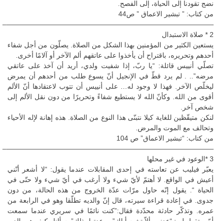
نضج تقودنا إلى الحياة، إلى الفصح.
من كتاب: ” تبشير الاعماق ” ص44
——————————————————————————————–
2 * صلاة الاستبدال
يستعين الكثير من المؤمنين بهذا الشكل من الصلاة. يصلّون من أجل شفاء
أحدهم وتحريره، باقتراح أن يأخذوا على عاتقهم ألم الآخر أو آلامًا أخرى.
تصلّي أنييس قائلة: “يا ربّ، إذا شفيت ولدي، أريد أن آخذ على عاتقي
مرضه”.. . لم يرد قطّ في الإنجيل أنّ يسوع طلب من أحدهم أن يمرض
ليخلّص الآخر. فهذا لا وجود له… على أنييس أن تتوب لاعتقادها أنّ الألم
أقوى من الله. وكأنّ الله لا يستطيع شفاءً وتحريرًا من دون نقل الألم إلى
شخص آخر.
لنكن متيقّظين للغاية كيلا نتبنّى هذا النوع من الصلاة. هذه إهانة لإله الأحياء
وتحالف مع الموت والمرض.
من كتاب: “تبشير الاعماق” ص 104
——————————————————————————————–
3 *الوعود في غير محلها
يعبّر فيليب عن تعاسته في إحدى المقابلات عندما يقول: “لا أشعر أنّني
أعيش في الواقع. لا أهتمّ لأيّ شيء ولا أرغب في أيّ شيء ولا حتّى في
الحياة “. يقول إنّه حاول مرّات عدّة الخروج من هذه الحالة، من دون
جدوى. في إعادة قراءة سيرته، قال إنّ والديه تطلّقا وهو في الرابعة من
عمره. وتذكّر حادثة محدّدة فقال:”كنت نائمًا في سريري عندما سمعت
أمّي تقول لي: “عدني بألاّ تشبه أباك” ووعدتها بذلك”. سألناه كيف هو والده،