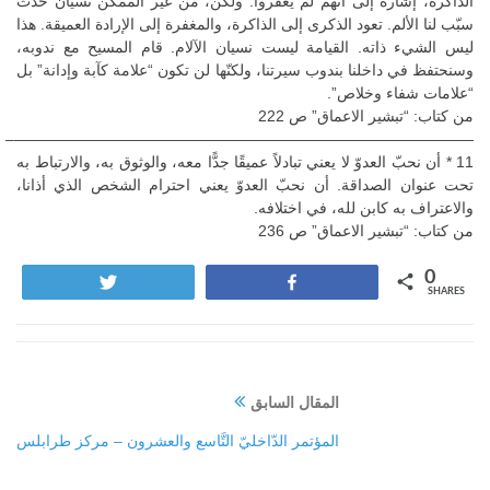
الذاكرة، إشارة إلى أنّهم لم يغفروا. ولكن، من غير الممكن نسيان حدث
سبّب لنا الألم. تعود الذكرى إلى الذاكرة، والمغفرة إلى الإرادة العميقة. هذا
ليس الشيء ذاته. القيامة ليست نسيان الآلام. قام المسيح مع ندوبه،
وسنحتفظ في داخلنا بندوب سيرتنا، ولكنّها لن تكون “علامة كآبة وإدانة” بل
“علامات شفاء وخلاص”.
من كتاب: “تبشير الاعماق” ص 222
——————————————————————————————–
11 * أن نحبّ العدوّ لا يعني تبادلاً عميقًا جدًّا معه، والوثوق به، والارتباط به
تحت عنوان الصداقة. أن نحبّ العدوّ يعني احترام الشخص الذي أذانا،
والاعتراف به كابن لله، في اختلافه.
من كتاب: “تبشير الاعماق” ص 236
0
Tweet
Share
SHARES
المقال السابق
المؤتمر الدّاخليّ التَّاسع والعشرون – مركز طرابلس