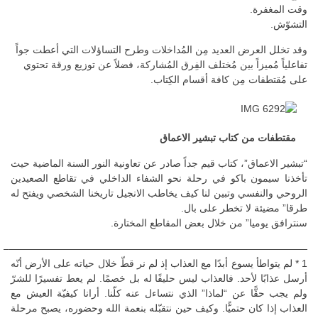
وقت المغفرة.
التشوّش.
وقد تخلل العرض العديد مِن المُداخلات وطرح التساؤلات التي أعطت جواً
تفاعلياً مُميزاً بين مُختلف الفِرق المُشاركة، فضلاً عن توزيع ورقة تحتوي
على مُقتطفات مِن كافة أقسام الكِتاب.
مقتطفات من كتاب تبشير الاعماق
“تبشير الاعماق”، كتاب قيم جداً صادر عن تعاونية النور السنة الماضية حيث
تأخذنا سيمون باكو في رحلة نحو الشفاء الداخلي في تقاطع الصعيدين
الروحي والنفسي وتبين لنا كيف يخاطب الانجيل تاريخنا الشخصي ويفتح له
طرقا” مضيئة لا تخطر على بال.
سنترافق يوميا” من خلال بعض المقاطع المختارة.
——————————————————————————————–
1 * لم يتواطأ يسوع أبدًا مع العذاب إذ لم نر قطّ خلال حياته على الأرض أنّه
أرسل عذابًا لأحد. فالعذاب ليس حليفًا له بل خصمًا. لم يعط تفسيرًا للشرّ
ولم يجب حقًّا عن “لماذا” الذي نتساءل عنه كلّنا. أرانا كيفيّة العيش مع
العذاب إذا كان حتميًّا. وكيف حين نتقبّله بنعمة الله وحضوره، يصبح مرحلة