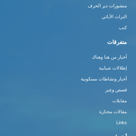
منشورات دير الحرف
التراث الأبائي
كتب
متفرقات
أخبار من هنا وهناك
إطلالات شبابية
أخبار ونشاطات مسكونية
قصص وعِبر
مقابلات
مقالات مختارة
Links