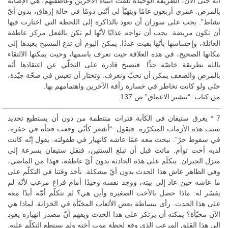
أنّه حتّى الآن، الطريقة الوحيدة للفت انتباه الآخرين وعاطفتهم، هي الإصابة
بالمرض. عمري أربعون عامًا ويتهيّأ لي أنّني دومًا في حالة إرهاق، بدون أيّ
نشاط”. يجب على سوزان أن تعود بالذاكرة إلى اللحظة التي اختارت فيها
أن تكون مريضة. يجب أن تواجه عذابًا لأنّها لم تكن بالفعل مركز عاطفة
العائلة، وإحساسها بأنّها بقيت عددًا. يمكن اليوم أن تدع المسيح يعيدها إلى
مكانها الصحيح، في هذه العلاقة حيث تعرف باسمها، وحيث يمكنها الالتقاء
بالله بطريقة خاصّة جدًّا. فتصبح قادرة على التخلّي عن اعتقادها أنّه
بالمرض والضعف يمكن أن نحبّ ونعرف. وتختار أن تعيش في صحّة جيّدة،
حتّى ولو كانت تخاطر في خسارة رأفة الآخرين واهتمامهم بها.
من كتاب: “تبشير الاعماق” ص 137
——————————————————————————————–
7 * يغرق ستيفان في الكآبة فترات منتظمة من دون أن يستطيع تحديد
سبب هذه الأزمات المتكرّرة. فيقول: “أشعر كأنّي وقعت فجأة في حفرة،
في سقوط حرّ”. نبحث معه عمّا عاشه كانهيار في طفولته. يقول إنّه كانت
لديه أخت توأم. ماتت قبل أن تبلغ السنتين، فنقل ستيفان بسرعة إلى
منزل الجيران. يتكلّم على هذه الحادثة بدون أيّ عاطفة، فهذا من الماضي،
وفي الظاهر عاش هذا الحدث بدون أيّ مشكلة. نأخذ وقتنا في التكلّم على
ما عاشه حين عاد إلى بيته، ووجد نفسه وحيدًا أمام فراغ مرعب لأنّه لم
يفسّر له: ماذا حصل بالأخت الصغيرة وأين هي؟ لم تتكلّم أمّه أبدًا معه
على هذا الحدث. رأى ببساطة بعض الألعاب المخبّأة في الخزانة. لماذا هي
الآن مخبّأة؟ يمكنه أن يرتكز على هذا الحدث ويفهم أنّ مصدر انهياره يعود
إلى هذا القلق المرعب الذي وقع لحظة موت أخته ولم يستطع التكلّم عليه.