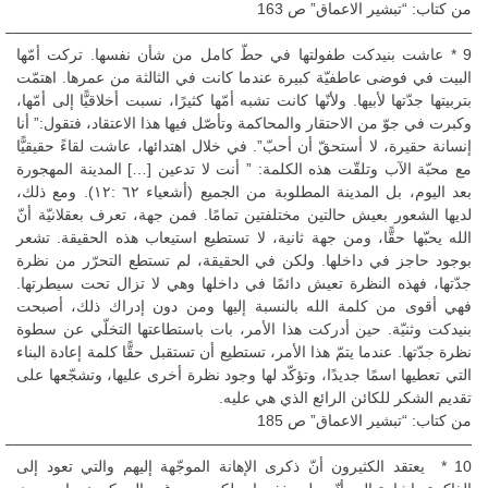
من كتاب: “تبشير الاعماق” ص 163
——————————————————————————————–
9 * عاشت بنيدكت طفولتها في حطّ كامل من شأن نفسها. تركت أمّها
البيت في فوضى عاطفيّة كبيرة عندما كانت في الثالثة من عمرها. اهتمّت
بتربيتها جدّتها لأبيها. ولأنّها كانت تشبه أمّها كثيرًا، نسبت أخلاقيًّا إلى أمّها،
وكبرت في جوّ من الاحتقار والمحاكمة وتأصّل فيها هذا الاعتقاد، فتقول:” أنا
إنسانة حقيرة، لا أستحقّ أن أحبّ”. في خلال اهتدائها، عاشت لقاءً حقيقيًّا
مع محبّة الآب وتلقّت هذه الكلمة: ” أنت لا تدعين […] المدينة المهجورة
بعد اليوم، بل المدينة المطلوبة من الجميع (أشعياء ٦٢ :١٢). ومع ذلك،
لديها الشعور بعيش حالتين مختلفتين تمامًا. فمن جهة، تعرف بعقلانيّة أنّ
الله يحبّها حقًّا، ومن جهة ثانية، لا تستطيع استيعاب هذه الحقيقة. تشعر
بوجود حاجز في داخلها. ولكن في الحقيقة، لم تستطع التحرّر من نظرة
جدّتها، فهذه النظرة تعيش دائمًا في داخلها وهي لا تزال تحت سيطرتها.
فهي أقوى من كلمة الله بالنسبة إليها ومن دون إدراك ذلك، أصبحت
بنيدكت وثنيّة. حين أدركت هذا الأمر، بات باستطاعتها التخلّي عن سطوة
نظرة جدّتها. عندما يتمّ هذا الأمر، تستطيع أن تستقبل حقًّا كلمة إعادة البناء
التي تعطيها اسمًا جديدًا، وتؤكّد لها وجود نظرة أخرى عليها، وتشجّعها على
تقديم الشكر للكائن الرائع الذي هي عليه.
من كتاب: “تبشير الاعماق” ص 185
——————————————————————————————–
10 * يعتقد الكثيرون أنّ ذكرى الإهانة الموجّهة إليهم والتي تعود إلى