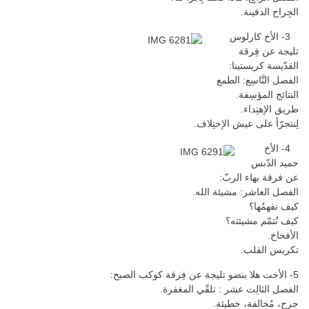
الجِراح الدفينة.
3- الأخ كارلوس
تليجة عن فِرقة
القدّيسة كريستينا:
الفصل التَّاسِع: الطمع
النتائج المؤسِفة.
طريق الإهتِداء.
لِنتجرّأ على عيش الإختِلاف.
4- الأخ
حميد الدّبس
عن فرقة بهاء الربّ:
الفصل العاشر: مشيئة الله.
كيف نفهمُها؟
كيف نُتمّم مشيئته؟
الأفخاخ.
تكريس القلب.
5- الأخت هلا بنضو تليجة عن فِرقة كوكب الصبح:
الفصل الثالِث عشر : تلقّي المغفرة.
جرح، مُخالفة، خطيئة.