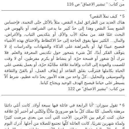
من كتاب: ” تبشير الاعماق” ص 116
——————————————————————————————–
5 * كيف نملأ النقص؟
هناك العديد من الطرائق لملء النقص، مثلاً بالأكل حتّى التخمة، فإحساس
الشبع يسدّ النقص وهذا إلى حدّ كبير ما يدعى الشراهة، أو بالهوس في
البحث عمّا فقد من محبّة الأب والأمّ، أو بتكديس الثياب، والأغراض،
والمال… الكثير منها يفوق الحاجة إلى حدّ الاكتظاظ والاختناق بهذه الأشياء
فنصبح عبيدًا لها. أو بالمراهنة على الذكاء والشهادات والدراسات إذ لا
يتوقّف الفكر أبدًا، كلّ شيء يتمحور حول تكديس المعرفة والعلم. فلا
نترك أيّ شغور أو فسحة حرّة. أو بنشاط أو بكرم مفرطين، أي لا وقت
للصمت والعودة إلى الذات وإقامة علاقة مجّانيّة حرّة، أو بعمل يقضي على
الحياة بكاملها فنترقّب بقلق التقاعد أو إيقاف العمل، أو بالفنّ والثقافة
والموسيقى والتحليل…كلّ واحد من هذه الأمور بحدّ ذاته عظيم، شرط ألاّ
يسيطر على حياتنا فيصبح الهدف الوحيد ويجتاح كياننا.
من كتاب: “تبشير الاعماق” ص 122
——————————————————————————————–
6 * تقول سوزان: “أنا الرابعة في عائلة فيها سبعة أولاد. كانت أمّي دائمًا
مرهقة بالعمل. كنّا نملك كلّ ما هو ضروريّ مادّيًّا ولكنّني لم أختبر أيّ علاقة
حنان. كنت كرقم بين الآخرين. الأخت التي أتت من بعدي مرضت كثيرًا
ولمدّة شهرين تقريبًا، كانت العائلة كلّها تجتمع للصلاة من أجلها. أدرك اليوم