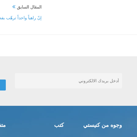
المقال السابق
إنّ راهباً واحداً ترهّب
وجوه من كنيستي
كتب
متف