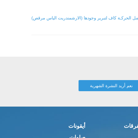
 بفضل الحركـة كاف لتبرير وجودها (الارشمندريت الياس مرقص)
رقات
أيقونات
صلوات