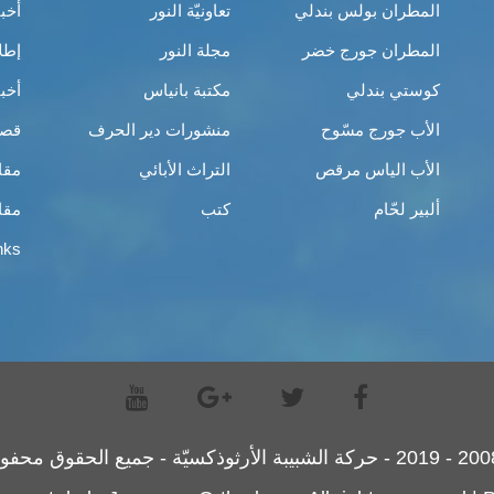
المطران بولس بندلي
تعاونيّة النور
أخب
المطران جورج خضر
مجلة النور
إطل
كوستي بندلي
مكتبة بانياس
أخب
الأب جورج مسّوح
منشورات دير الحرف
قصص
الأب الياس مرقص
التراث الأبائي
مقا
ألبير لحّام
كتب
مقا
nks