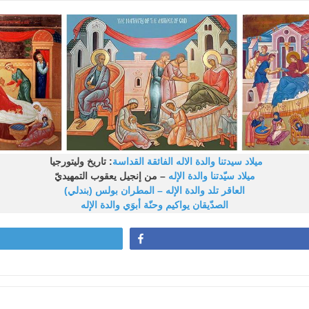
ميلاد سيدتنا والدة الاله الفائقة القداسة
: تاريخ وليتورجيا
ميلاد سيّدتنا والدة الإله
– من إنجيل يعقوب التمهيديّ
العاقر تلد والدة الإله – المطران بولس (بندلي)
الصدّيقان يواكيم وحنّة أبوَي والدة الإله
Share