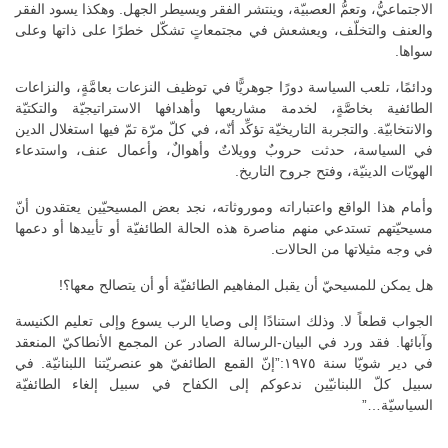
الاجتماعيُّ، وتعمُّ العصبيّة، وينتشر الفقر ويسيطر الجهل. وهكذا يسود الفقر
والعنف والتخلّف، ويعشعش في مجتمعاتٍ تشكّل خطرًا على ذاتها وعلى
سواها.
ودائمًا، تلعب السياسة دورًا جوهريًّا في توظيف النزعات بعامَّةٍ، والنزاعات
الطائفية بخاصَّةٍ، لخدمة مشاريعها وأهدافها الاستراتيجيّة والتكتيّة
والانتخابيّة. والتجربة التاريخيّة تؤكِّد أنّه، في كلّ مرّة تمّ فيها استغلال الدين
في السياسة، حدثت حروبٌ وويلاتٌ وأهوالٌ، وأعمال عنف، واستدعاء
الهويّات الدينيّة، وفتح جروح التاريخ.
وأمام هذا الواقع واعتباراته وموروثاته، نجد بعض المسيحيّين يعتقدون أنّ
مسيحيّتهم تستدعي منهم مناصرة هذه الحالة الطائفيّة أو تأييدها أو دعمها
في وجه مثيلاتها من الحالات.
هل يمكن للمسيحيّ أن يقبل المفاهيم الطائفيّة أو أن يتصالح معها؟!
الجواب قطعاً لا. وذلك استنادًا إلى وصايا الرب يسوع وإلى تعليم الكنيسة
وآبائها. فقد ورد في البيان-الرسالة الصادر عن المجمع الأنطاكيّ المنعقد
في دير شويّا سنة ١٩٧٥:”إنّ القمع الطائفيّ هو عنصريّتنا اللبنانيّة. في
سبيل كلّ اللبنانيّين ندعوكم إلى الكفاح في سبيل إلغاء الطائفيّة
السياسيّة…”