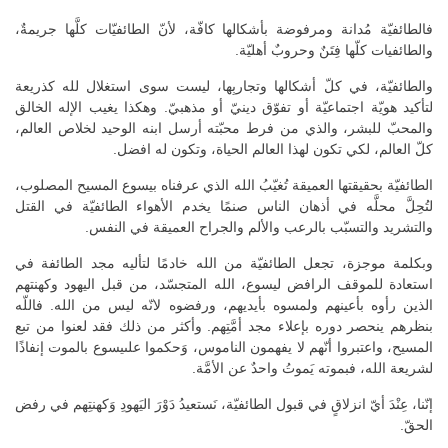
فالطائفيّة مُدانة ومرفوضة بأشكالها كافّة، لأنّ الطائفيّات كلَّها جريمةٌ،
والطائفيات كلّها فِتَنٌ وحروبٌ أهليّة.
والطائفيّة، في كلّ أشكالها وتجاربِها، ليست سوى استغلال لله كذريعة
لتأكيد هويّة اجتماعيّة أو تفوّق دينيّ أو مذهبيّ. وهكذا يغيب الإله الخالق
والمحبّ للبشر، والذي من فرط محبّته أرسل ابنه الوحيد لخلاص العالم،
كلّ العالم، لكي تكون لهذا العالم الحياة، وتكون له افضل.
الطائفيّة بحقيقتها العميقة تُغيّبُ الله الذي عرفناه بيسوع المسيح المصلوب،
لتُحِلَّ محلَّه في أذهان الناس صنمًا يخدم الأهواء الطائفيّة في القتل
والتشريد والتسبّب بالرعب والألم والجراح العميقة في النفس.
وبكلمة موجزة، تجعل الطائفيّة من الله خادمًا لتأليه مجد الطائفة في
استعادة للموقف الرافض ليسوع، الله المتجسّد، من قبل اليهود وكهنتهم
الذين رأوه بأعينهم ولمسوه بأيديهم، ورفضوه لانّه ليس من الله. فاللّه
بنظرهم ينحصر دوره بإعلاء مجد أمَّتِهم. وأكثر من ذلك فقد لعنوا من تبع
المسيح، واعتبروا أنّهم لا يفهمون الناموس، وَحكموا علىيسوع بالموت إنفاذًا
لشريعة الله، فبموته يَموتُ واحدٌ عن الأمَّة.
إنّنا، عِنْدَ أيّ انزلاقٍ في قبول الطائفيّة، نَستعيدُ دَوْرَ اليَهودِ وَكهنتِهم في رفض
الحقّ.