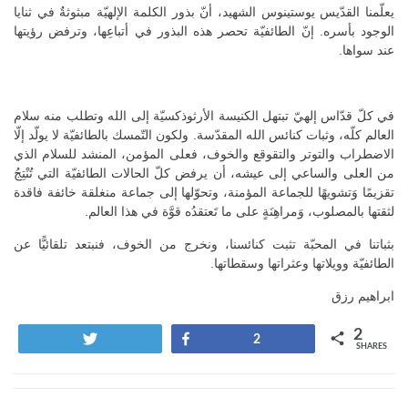
يعلّمنا القدّيس يوستينوس الشهيد، أنّ بذور الكلمة الإلهيّة مبثوثةٌ في ثنايا
الوجود بأسره. إنّ الطائفيّة تحصر هذه البذور في أتباعِها، وترفض رؤيتها
عند سواها.
في كلّ قدّاس إلهيّ تبتهل الكنيسة الأرثوذكسيّة إلى الله وتطلب منه سلام
العالم كلّه، وثبات كنائس الله المقدّسة. ولكون التّمسك بالطائفيّة لا يولّد إلّا
الاضطراب والتوتر والتقوقع والخوف، فعلى المؤمن، المنشد للسلام الذي
من العلى والساعي إلى عيشه، أن يرفض كلّ الحالات الطائفيّة التي تُنْتِجُ
تقزيمًا وَتشويهًا للجماعة المؤمنة، وتحوّلها إلى جماعة منغلقة خائفة فاقدة
لثقتها بالمصلوب، وَمراهِنَةٍ على ما تَعتقدُه قوَّة في هذا العالم.
بثباتنا في المحبّة تثبت كنائسنا، ونخرج من الخوف، فنبتعد تلقائيًّا عن
الطائفيّة وويلاتها وعثراتها وسقطاتها.
ابراهيم رزق
2
Tweet
Share
2
SHARES