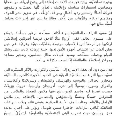
بوتيرة تصاعديّة، وينتج عن هذه الأحداث إضافة إلى وقوعِ أبرياء، من ضحايا
ومصابين، استنفاراتٌ سياسيّة وإعلاميّة ، تُغذّي كُلُّها العصبيّات والتقوقع،
فتوجِّهُ أفعالًا وتستثير ردودَ أفعالٍ ومواقفَ تُوَظَّف في تعزيز نشر الخوف
ومفاهيمِ الإلغاء، والرُّهاب من الآخر. وغالبًا ما ينتج عنها إجراءاتٌ وتدابيرُ
أمنيَّة مبالغ فيها.
إنّ مشهد النزاعات الطائفيّة سواء أكانت مسلّحة أم غير مسلّحة، يتوسّع
على مستوى العالم. ففي أوروبّا مثلًا تُلاحق فرنسا أصوليّين إسلاميّين
ارتكبوا جرائم ضدّ أبرياءَ لأسباب مرتبطة بخلفيّات دينيّة وعرقيّة. في حين
تعلن ألمانيا عن اكتشاف أجهزة الأمن لديها، خليةً إرهابيّة كانت على وشك
القيام بهجمات مسلّحة، وتنفيذ اغتيالات تطال مسلمين، وتفجير مساجد
ومراكز إسلاميّة. فالطائفيّة إذًا ليست حكرًا على أحد.
هذا، من دون أن نغفل الإشارة إلى المآسي والكوارث والآثار المدمّرة التي
تسبّبت بها النزاعات الطائفيّة الدينيّة في العقود الأخيرة كالحرب اللبنانيّة،
ومجازر الجزائر، والبوسنة والهرسك، والشيشان، وسريلانكا وأفغانستان
والعراق وسوريا، وصولًا إلى حرب أذربيجان وأرمينيا. حروبٌ وَوَيلاتٌ
حصلت نصرةً لله وباسم الدين، نتج عنها ملايين الضحايا والملايين من
المعوّقين جسديًّا ونفسيًّا والمشوّهين والمصابين، بالإضافة إلى ملايين
الأرامل والأيتام، ومئات ألوف الأبنية المدمّرة. وتبقى نتائج ويلات النزاعات
الطائفيّة-كباقي النزاعات- حاضرةً سنينَ طويلةً، وتؤثر على أجيالٍ عديدة
فقرًا ومآسيَ حيث تضرب البنى الإقتصاديّة والتعليميّة فَيتمزَّقُ النسيجُ