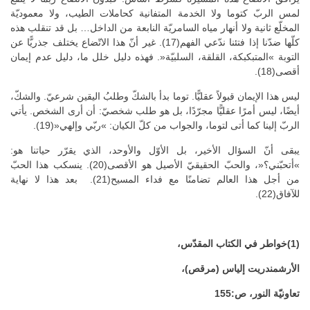
لمس الربّ كتوما ولا الخدمة المتفانية كحاملات الطيب، ولا معموديّة
المخلّع ثانية ولا أنهار مياه السامريّة النابعة من الداخل… بل قد تنقلب هذه
كلّها ضدّنا إذا فتئنا ندّعي الفهم(17). غير أنّ هذا الاتّضاع يختلف جذريًّا عن
التوبة »المتبكبكة، القلقة، السلبيّة«. فهذه دليل خلل ما، دليل عدم إيمان
أقصى(18).
ليس هذا الإيمان قبولاً عقليًّا. توما بدأ بالشكّ وطلبُ اليقين شرعيّ. والشكّ،
أيضًا، ليس أمرًا عقليًّا مجرّدًا، بل هو طلب شخصيّ: أن أرى الشخص. يأتي
الربّ إلينا كما أتى لتوما، والجواب من كلّ الكيان: »ربّي وإلهي«(19).
يبقى أنّ السؤال الأخير، بل الأوّل والأوحد، الذي يقرّر حياتنا هو:
»أتحبّني؟«، والحبّ الحقيقيّ الأصيل هو الأقصى(20). ينسكب هذا الحبّ
من أجل هذا العالم تضامنًا مع فداء المسيح(21). بعد هذا لا نهاية
للآفاق(22).
(1)
خواطر
في
الكتاب
المقدّس،
الأرشمندريت
إلياس
(
مرقص
)
،
تعاونيّة
النور،
ص
:155