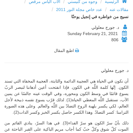
/
/
/
الرئيسية
وجوه من كنيستي
الأب الياس مرقص
/
/
مقالات عنه
عدد خاص مجلة النور 2011
نسيج من خواطره في إنجيل يوحنّا
د‫. جورج معلولي
Sunday February 21, 2021
806
اطبع المقال
د‫. جورج معلولي
أن نكون في الحياة هي العجيبة الدائمة والثابتة، العجيبة المخفاة التي تسند
الكون. إنّها كلمة اللَّه في الكون. فإذا انفتحت أعين أذهاننا لنبصر الربّ
يسوع قائمًا في وسط الكون ومحوره، وفي الوقت عينه جالسًا عن يمين
الآب، نستقبل اللَّه المعطي الحياة(1). لذلك قرّب يسوع نفسه ذبيحة لأجل
العالم، لكي يكسر بلهبة الروح التضادّ بين اللَّه والعالم. وعلى هذه الصورة
التزامنا: كسر التضادّ. وهذا الكسر حاصل بكسر الخبز وكسر الذات(2).
ذلك بأنّ سرّ الكون هو سرّ الفداء(3). في هذا السرّ، ينادي القائم من
الموت كلّ شوق وكلّ حبّ كما أجاب مريم الباكية على القبر الباحثة عن