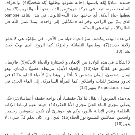
جسده، مناديًا إيّاها باسمها، إجابة لشوقها وطلبها إيّاه شخصيًّا(4). والخراف
السامعة صوته تتبعه في حركة خروج من الذات نحو اللَّه والقريب(5). وهو
يعطيها حياة أبديّة، أي يدخلها حياة اللَّه-الثالوث. في هذا التنافذ osmose
الذي يتمّ بين الراعي وخرافه »مكمَّلين إلى واحد«، يمتدّ عمل اللَّه في
العالم(6)، والبيئة هي المحبّة.
في هذه البيئة، ينكشف سرّ الحياة حياة من الآخر، في مجّانيّة هي كالخلق
ولادة جديدة(7)، وطابعها التلقائيّة والحرّيّة كما الروح الذي يهبّ حيث
يشاء(8).
لا انفكاك في هذه الولادة بين الإيمان والاستنارة والحياة الأبديّة(9). فالإيمان
العميق هو تلقائيًّا حياة(10). والحياة الأبديّة مرتبطة عضويًّا بالإيمان. وهو
إيمان شخصيّ، إيمان بشخص لا بأفكار. وهذا يتمّ لأنقياء القلوب(11) في
تجاوز مستمرّ للذات وانطلاق، كما المرأة السامريّة، إلى الماء الحيّ، في
امتداد epectasis لا ينتهي(12).
بدء هذه الطريق أن يقال لنا كلّ حقيقتنا، أن نواجه حقيقة أعماقنا(13) حتّى
يصفّي مجرى الماء الحيّ مجرى الأنا العكر(14). حينئذ نفهم ارتباط الإدانة
بالظلمة وعدم الإدانة بالنور، وكم هو جوهريّ أن نكون شفوقين رحيمين
واسعين، مماثلين المسيح نور الحياة(15) الذي، وإن كان يعلم كلّ شيء، لا
يدين(16).
يرافق الاتّضاع هذه المسيرة كشرط أساس. فبدون الاتّضاع ربّما لا ينفع