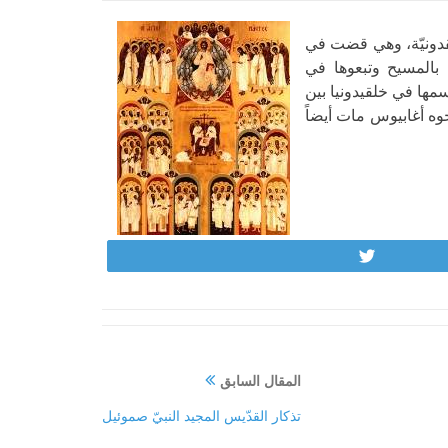
مقدونيّة، وهي قضت في
ا بالمسيح وتبعوها في
لعام 1922م. كذلك ثمة دير شُيّد على اسمها في خلقيدونيا بين
خوه أغابيوس مات أيضاً
Tweet
المقال السابق
تذكار القدّيس المجيد النبيّ صموئيل