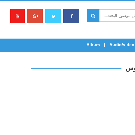
Album
Audio/video
توس