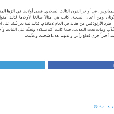
يانوس، في أواخر القرن الثالث الميلادي. قضى أولادها في الرّها ال
أوثان ومن أعيان المدينة. كانت هي مثالاً صالحًا لأولادها لذلك آمنو
بقي إكرامها حيًّا في آسيا الصغرى إلى أن جرى طرد الأرثوذكس من هناك في ا
عُذّب ومات تحت التعذيب، فيما كانت أمّه تشدّده وتحثّه على الثبات. وأ
 أخيراً جرى قطع رأس والدتهم بعدما سُجنت وعذّبت.
بع الميلاديّ)