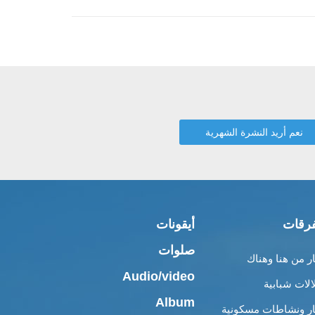
رقات
أيقونات
صلوات
ار من هنا وهناك
Audio/video
الات شبابية
Album
ار ونشاطات مسكونية