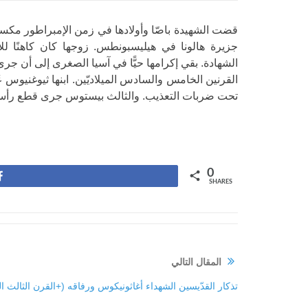
قضت الشهيدة باصّا وأولادها في زمن الإمبراطور مكسيم
جزيرة هالونا في هيليسبونطس.
زوجها كان كاهنًا لل
الشهادة.
القرنين الخامس والسادس الميلاديّين.
ابنها ثيوغنيوس 
تحت ضربات التعذيب. والثالث بيستوس جرى قطع رأسه.
0
Share
SHARES
المقال التالي
تذكار القدّيسين الشهداء أغاثونيكوس ورفاقه (+القرن الثالث الرا