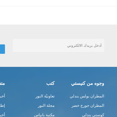
وجوه من كنيستي
كتب
متف
المطران بولس بندلي
تعاونيّة النور
أخب
المطران جورج خضر
مجلة النور
إطل
كوستي بندلي
مكتبة بانياس
أخب