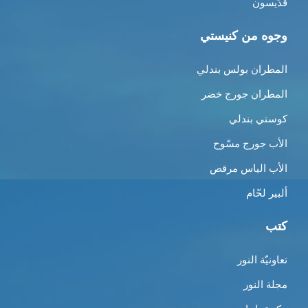
قدّيسون
وجوه من كنيستي
المطران بولس بندلي
المطران جورج خضر
كوستي بندلي
الأب جورج مسّوح
الأب الياس مرقص
ألبير لحّام
كتب
تعاونيّة النور
مجلة النور