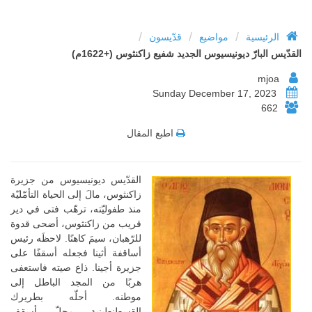
/
/
/
الرئيسية
مواضيع
قدّيسون
القدّيس البارّ ديونيسيوس الجديد شفيع زاكنثوس (+1622م)
mjoa
Sunday December 17, 2023
662
اطبع المقال
القدّيس ديونيسيوس من جزيرة
زاكنثوس، مالَ إلى الحياة التأمّليّة
منذ طفوليّته، ترهّب فتى في دير
قريب من زاكنثوس، أضحى قدوة
للرّهبان، سيمَ كاهنًا. لاحظَه رئيس
أساقفة أثينا فجعله أسقفًا على
جزيرة أجينا. ذاع صيته فاستعفى
هربًا من المجد الباطل إلى
موطنه. أحلّه بطريرك
القسطنطينية محلّ أسقف