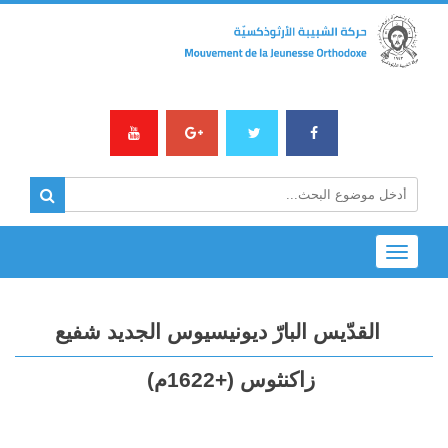
Toggle
navigation
القدّيس البارّ ديونيسيوس الجديد شفيع
زاكنثوس (+1622م)