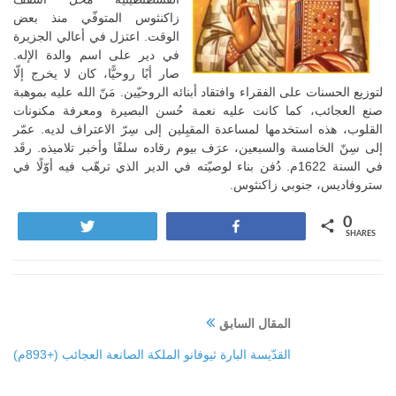
زاكنثوس المتوفّي منذ بعض
الوقت. اعتزل في أعالي الجزيرة
في دير على اسم والدة الإله.
صار أبًا روحيًّا، كان لا يخرج إلّا
لتوزيع الحسنات على الفقراء وافتقاد أبنائه الروحيّين. مَنّ الله عليه بموهبة
صنع العجائب، كما كانت عليه نعمة حُسن البصيرة ومعرفة مكنونات
القلوب، هذه استخدمها لمساعدة المقبِلين إلى سِرّ الاعتراف لديه. عمّر
إلى سِنّ الخامسة والسبعين، عرَف بيوم رقاده سلفًا وأخبر تلاميذه. رقَد
في السنة 1622م. دُفن بناء لوصيّته في الدير الذي ترهّب فيه أوّلًا في
ستروفاديس، جنوبي زاكنثوس.
0
Tweet
Share
SHARES
المقال السابق
القدّيسة البارة ثيوفانو الملكة الصانعة العجائب (+893م)