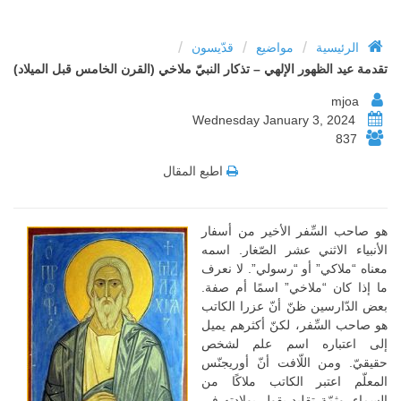
/
/
/
الرئيسية
مواضيع
قدّيسون
تقدمة عيد الظهور الإلهي – تذكار النبيّ ملاخي (القرن الخامس قبل الميلاد)
mjoa
Wednesday January 3, 2024
837
اطبع المقال
هو صاحب السِّفر الأخير من أسفار
الأنبياء الاثني عشر الصّغار. اسمه
معناه “ملاكي” أو “رسولي”. لا نعرف
ما إذا كان “ملاخي” اسمًا أم صفة.
بعض الدّارسين ظنّ أنّ عزرا الكاتب
هو صاحب السِّفر، لكنّ أكثرهم يميل
إلى اعتباره اسم علم لشخص
حقيقيّ. ومن اللّافت أنّ أوريجنّس
المعلّم اعتبر الكاتب ملاكًا من
السماء. وثمّة تقليد يقول بولادته في