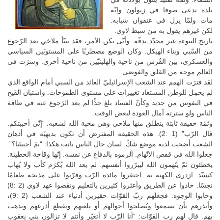
بلدة تدعى صوفا في زبولون وإنّه
مات ولمّا يزل في عنفوان شبابه.
لكن غيرهم يقول به من سبط لاوي.
تاريخ النبوءة غير محدّد بدقّة. وأنّى يكن الأمر، فقد تنبّأ ملاخي بعد الرّجوع
من السّبي وبناء الهيكل. وكان الوضع مضطربًا على المستويَين السياسي
والعسكري، بين الفُرس من ناحية والهلينيّين من ناحية أخرى. وسرَت في
العالم موجة من القلق والفوضى.
لقد فترَت الهمم عند الشعب الإسرائيليّ العائد من السبي أمام الواقع الذي
لم يحمِل للوطن المستعاد تغييرات على مستوى الطموحات. واستبان القَيح
في النفوس من جديد وكأنّ الفساد بلغ حدًّا لم يعد الرّجوع عنه في طاقة
الناس ولو سترته آمال العودة لبعض الوقت.
وثمّة حقيقة ثابتة ينطلق منها ملاخي وهي محبة الله لشعبه. “إنّي أحببتكم.
قال الرّب” (1 :2). هذه الحقيقة المفترض أن تكون بديهيّة في أذهان
الشعب أضحت لديه موضع شكّ. لسان حال الناس باتت هكذا: “بمَ أحببتَنا؟”.
جعلوا الله في قفص الاتّهام. ألزموه بالدفاع عن نفسه. إنّها وقاحة الخطيئة.
يخطئون ثمّ يتّهمون الله ليبرّروا أنفسهم. لم يعد الله يُكرَم كأب ولا يُهاب
كسيّد. ازدرى الكهنة به. احتقروا مائدة الرّب وقرّبوا على مذبحه طعامًا
نجسًا. حادوا عن الطريق وأعثروا كثيرين بالتعليم ونقضوا عهد لاوي (2 :8)
وحابوا الوجوه. فجعلهم ربّ القوّات حقيرين أدنياء عند الشعب (2 :9)،
وأنذرهم بأن يسمعوا ويُصلحوا أحوالهم أو يلعنهم ويقطع أذرعهم ويذهب
بهم. قال لهم رب القوّات: “أنا الرّب لا أتغيّر وأنتم لا تزالون بني يعقوب