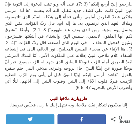
..ارجعوا إليّ أرجع إليكم” (3 :7). على أنّه ولو ثبتت الدعوة إلى التوبة فإنّ
عين النبيّ كانت على كشف جديد مُقبل. الله آت بنفسه. “ها آنذا مرسل
ملاكي فيعِدّ الطريق أمامي ويأتي فجأة إلى هيكله السيّد الذي تلتمسونه
وملاك العهد الذي ترتضون به. ها إنّه آتٍ. قال ربّ القوّات. فمَن الذي
يحتمل يوم مجيئه ومَن الذي يقف عند ظهوره”( 3 :1-2). وأيضًا: “تشرق
لكم أيها المتّقون لاسمي، شمس البِرّ، والشفاء في أشعّتها فتسرَحون
وتثبون كعجول المعلف… في اليوم الذي أصنعه، قال ربّ القوّات “(4 :2-
3). هنا الإنباء عن مجيء المسيح المخلصّ، نور العالم، الذي في إشعاعه
الشفاء. كلام ملاخي النبيّ إطلالة على الملكوت الآتي. أمّا الملاك المرسَل
ليُعدّ الطريق أمام الرّب فيوحنّا السابق الذي شهد له الرّب يسوع. غير أنّ
يوحنّا صورة عن إيليّا النبيّ. جاء بروحه وغيرته. ملاخي النبي ختم سفره
بالقول: “هاءنذا أرسل إليكم إيليّا النبيّ قبل أن يأتي يوم الرّب العظيم
الرّهيب فيردّ قلوب الآباء إلى البنين وقلوب البنين إلى آبائهم، لئلّا آتي
وأضرب الأرض بالتحريم”(4 :5-6).
طروبارية ملاخيا النبي
إنّنا معيّدون لتذكار نبيّك ملاخيا، وبه نبتهل إليك يا رب، فخلّص نفوسنا.
0
Tweet
Share
SHARES