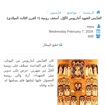
/
/
/
الرئيسية
مواضيع
قدّيسون
القدّيس الشهيد أنتاريوس الأوّل، أسقف رومية (+ القرن الثالث الميلادي)
mjoa
Wednesday February 7, 2024
609
اطبع المقال
كان القدّيس أنتاريوس من اليونان،
سلكَ في القداسة. تسقّف على رومية
لأقلّ من شهرين. حرص على تدوين
سِيَر الشهداء، أراد والي رومية
الحصول عليها ليتلفها فلم يسلمها له.
عذّبه وقتله.