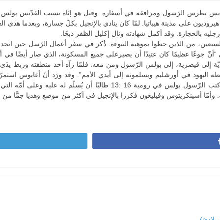
روديون على مدينة هيباتيا. لمّا كان ينادي بالإنجيل بكلّ جسارة، وبعدما هدى ا
جليه بالحجارة. وقد أكمل شهادته ونال إكليل الظفر ذبحًا.
لسبعين، من الذين حظوا بموهبة النبوءة. ذُكر في سفر أعمال الرّسل حين انحدر
ديّة إلى قيصرية، إلى بولس الرّسول ومن معه. فلمّا رآه أخذ منطقته وربط يدَي 
 اليهود في أورشليم ويسلمونه إلى أيدي الأمم”. وقد ورَد أنّ أغابوس استمرّ 
سمعان القيرواني. وقد كتب الرّسول بولس في رومية 16 :13 طالبًا أ
ة. وأمّا أسينكريتوس وفيليغون فكرزا بالإنجيل في أكثر من موضع وهديا جمًّا من 
لاديّ)