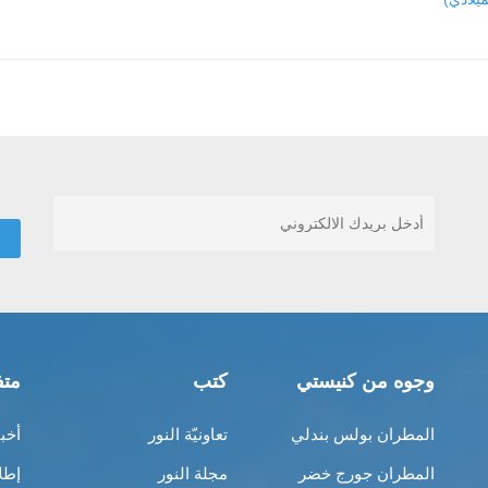
وجوه من كنيستي
كتب
متف
المطران بولس بندلي
تعاونيّة النور
أخب
المطران جورج خضر
مجلة النور
إطل