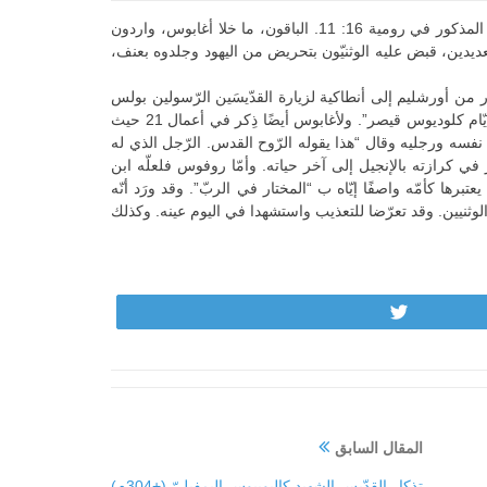
هيروديون، هو تلميذ القدّيس بطرس الرّسول ومرافقه في أسفاره. وقيل هو إيّاه نسيب القدّيس بولس المذكور في رومية 16: 11. الباقون، ما خلا أغابوس، واردون
لعديدين، قبض عليه الوثنيّون بتحريض من اليهود وجلدوه بعنف،
 من أورشليم إلى أنطاكية لزيارة القدّيسَين الرّسولين بولس
وبرنابا وأشار بالروح إلى “أنّ جوعًا عظيمًا كان عتيدًا أن يصيرعلى جميع المسكونة، الذي صار أيضًا في أيّام كلوديوس قيصر”. ولأغابوس أيضًا ذِكر في أعمال 21 حيث
نفسه ورجليه وقال “هذا يقوله الرّوح القدس. الرّجل الذي له
في كرازته بالإنجيل إلى آخر حياته. وأمّا روفوس فلعلّه ابن
ن يُسلّم له عليه وعلى أمّه التي يعتبرها كأمّه واصفًا إيّاه ب “المختار في الربّ”. وقد ورَد أنّه
الوثنيين. وقد تعرّضا للتعذيب واستشهدا في اليوم عينه. وكذلك
Tweet
المقال السابق
تذكار القدّيس الشهيد كاليوبيوس البمفيليّ (+304م)