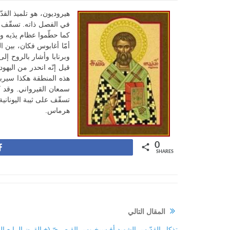
في الفصل ذاته. تسقّف هي
كما حطّموا عظام يدَيه ور
أمّا أغابوس فكان، بين ا
قيل إنّه انحدر من اليهو
هذه المنطقة هكذا سيربطه
تسقّف على ثيبة اليوناني
هرماس.
0
Share
SHARES
المقال التالي
تذكار القدّيس الشهيد أفيسيخيوس القيصريّ (+ القرن الرابع المي