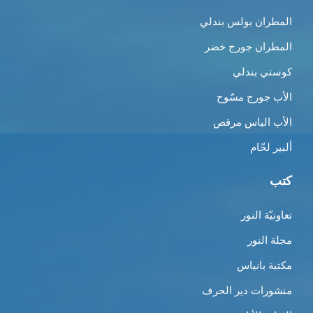
المطران بولس بندلي
المطران جورج خضر
كوستي بندلي
الأب جورج مسّوح
الأب الياس مرقص
ألبير لحّام
كتب
تعاونيّة النور
مجلة النور
مكتبة بانياس
منشورات دير الحرف