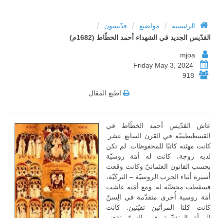
/
/
/
الرئيسية
مواضيع
قدّيسون
القدّيس الجديد في الشهداء أحمد الخطّاط (1682م)
mjoa
Friday May 3, 2024
918
اطبع المقال
عاش القدّيس أحمد الخطّاط في
القسطنطينيّة في القرن السابع عشر.
كانت مهنَته كاتبًا للمحفوظات. لم تكن
لديه زوجة، كانت له أمَة روسيّة
بحسب القانون العثمانيّ وكانت وقعت
أسيرة أثناء الحرب الروسيّة – التركيّة،
فسقطت محظيّة له. ومع أمَته عاشت
أمَة روسية أُخرى متقدّمة في الِسنّ
كانت كلتا المرأتَين تقيّتين. كانت
المرأة المتقدّمة في السِنّ تذهب