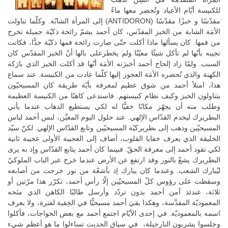
للكنيسة أيّام الأعياد وتُحضر معها ماءً
مقدّسًا و خبزًا مقدّسًا (ANTIDORON) إلى المرأة الشابّة. وكلّما تناولت
الأمَة الشابة من الخبز المقدّس، كان أحمد يشمّ رائحة ذكيّة جميلة تخرج
من فمها. كان يسألها ماذا أكلت حتّى صارت رائحة فمها ذكيّة جدًّا، فكانت
تجيبه بأنّها لم تأكل شيئًا معيّنًا ولم يخطرعلى بالها أنّ الخبز المقدّس كان
السبب. ولمّا زاد إلحاح أحمد أخبرَته الأمَة أنّها قد أكلت الخبز الذي بارَكه
الكهنة والذي تُحضره الأمَة العجوز إليها كلّما عادت من الكنيسة. عند سماع
هذا، امتلأ أحمد من شوق عظيم لمعرفة بأيّة طريقة كان المسيحيّون
يتناولون الخبز وكيف نظام كنيستهم. فاستدعى كاهنًا من الكنيسة العظيمة
وطلب منه أن يجهّز مكانًا خفيًّا له لكي يستطيع الذهاب عندما يأتي
البطريرك ليخدم القدّاس الإلهي. عند حلول اليوم المعيَّن، لبس أحمد لباس
المسيحيّين وذهب إلى بطريركيّة المسيحيّين وتابع القدّاس الإلهي. لكنّ سيّد
الخليقة الذي يعرف خفايا القلوب، أضاف إلى العجيبة الأولى عجيبة ثانية
لكي تقود أحمد إلى معرفة الحقّ. فبينما كان أحمد يتابع القدّاس وإذ به يرى
البطريرك يشعّ بالنور وقد ارتفع عن الأرض عندما خرج عبر الباب الملوكيّ
ليُبارك الشعب. وعندما كان يبارك إذ بأشعّة من نور خرجت من أصابعه
وسقطت على رؤوس كلّ المسيحيّين إلّا رأس أحمد، تكرّر هذا مرّتين أو
ثلاثة، عندئذ آمن أحمد بدون تردّد وأرسل طالبًا الكاهن الذي منَحه
المعموديّة المقدَّسة، وهكذا بقيَ أحمد مسيحيًّا في الخِفية لفترة، ولا يعرف
اسمه بالمعموديّة. في إحدى الأيّام اجتمع أحمد مع بعض الخواجات، فأكلوا
وجلسوا يشربون النارجيلة، في سياق الحديث تساءلوا ما هو أعظم شيء