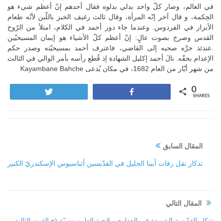
في العالم، وصار كلّ واحد يدلي بدلوه فقال أحدهم إنّ أعظم شيء هو
الحِكمة، و قال آخر إنّه المرأة، وقال ثالث رغيف الخبز باللّبن لأنّه طعام
الأبرار في الفردوس. وعندما جاء دور أحمد في الكلام، امتلأ من الرّوح
القدس وصرخ بصوت عالٍ: إنّ أعظم كلّ الأشياء هو إيمان المسيحيّين
.عندئذ جرَّه صحبه إلى القاضي، فاعترف أحمد بمسيحيّته وصدر حكم
الإعدام بحقّه. نالَ أحمد إكليل الشهادة إذ قُطع رأسه بأمر الوالي في الثالث
من شهر أيّار من العام 1682، في مكان يُدعى Kayambane Bahche
0
Tweet
Share
SHARES
المقال السابق
تذكار نقل رفات أبينا الجليل في القدّيسين أثناسيوس الإسكندريّ الكبير
المقال التالي
تذكار القدّيسة الشهيدة في العذارى بيلاجية الطرسوسيّة (+ القرن الثالث