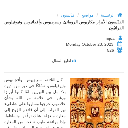
/
/
/
الرئيسية
مواضيع
قدّيسون
القدّيسون الأبرار مكاريوس الرومانيّ وسرجيوس وأفجانيوس وثيوفيلوس
الفراتيّون
mjoa
Monday October 23, 2023
526
اطبع المقال
كان الثلاثة، سرجيوس وأفجانيوس
وثيوفيلوس، نسّاكًا في دير من أديرة
بلاد مل بين النهرين. لمّا كانوا أبرارًا
ورغبوا في علامة من الله بشأن
خلاصهم، خرجوا وساروا على شاطىء
نهر الفرات إلى أن قادهم الرّوح إلى
مغارة منعزلة. هناك توقّفوا وتساءلوا،
وإذا برائحة طيب تنبعث من المغارة
وشيخ عريان يخرج إليهم لا يسترُه غير