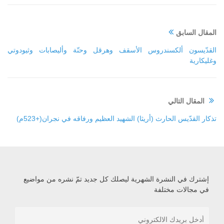
المقال السابق
القدّيسون ألكسندروس الأسقف وهرقل وحنّة وأليصابات وثيودوتي
وغليكارية
المقال التالي
تذكار القدّيس الحارث (أريثا) الشهيد العظيم ورفاقه في نجران(+523م)
إشترك في النشرة الشهرية ليصلك كل جديد تمّ نشره من مواضيع
في مجالات مختلفة