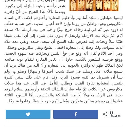
شعر رأسه ولحيته النازلة إلى ركبتيه.
وبعدما تأكّد هذا الشيخ من أنّ زائريه
ليسوا شياطين، سجَد أمامهم وأدخلهم المغارة وأخبرَهم قصّته، كان اسمه
مكاريوس وهو مواطنٌ من روما وابنٌ لأحد أعيان المدينة، في شبابه خطَب
له ذووه غير أنّه في ليلة زفافه خرج سِرًّا واختبأ في بيت أرملة مدّة سبعة
أيّام، ثمّ ترَك بيت الأرملة وارتحل لا يلوي على شيء إلى أن التقى شيخًا
طيّبًا نبيلاً وتحدّث إليه فعرَض عليه الشيخ أن يتبعه، فتبعه وبقي معه مدّة
ثلاث سنوات. ولمّا وصلا إلى المغارة اختفى الشيخ وبقي مكاريوس وحيدًا.
وفي أحد الأيّام يُقال أنّه وقع في فخّ أبليس وتحرّكت فيه شهوة الجسد،
ووقع فريسة للشعور بالذّنب، حاول أن يغادر المغارة ليقدّم توبة صالحة
لكنّ الملاك ظهر له وأمَره بالعودة إلى المغارة وأنّ الله من هناك يريد أن
يسمع صلاته. فعاد وسلك في نسك شديد، أصوامًا وأسهارًا وصلواتٍ، ولم
يشأ أن يتسربل بما يَقيه قسوة البرد، وقد أقام على ذلك سنين كثيرة
يلتمس استعادة نقاوة القلب ويطلب التأمل في الله. عند هذا سكَت
مكاريوس عن الكلام، ثمّ قام فبارك النسّاك الثلاثة وأرسلهم بسلام ليرقد
بعدها في الربّ مجهولاً إلّا من الملائكة والقدّيسين. أمّا الشيوخ الثلاثة
فعادوا إلى ديرهم مبنيّين متعزّين. ويُقال أنّهم خرجوا شبابًا وعادوا شيوخًا.
0
Tweet
Share
SHARES